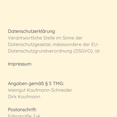
Kontakt
Umgebung
EU-Förderung
AGB
Datenschutzerklärung
Verantwortliche Stelle im Sinne der
Datenschutzgesetze, insbesondere der EU-
Datenschutzgrundverordnung (DSGVO), ist:
Impressum
Angaben gemäß § 5 TMG:
Weingut Kaufmann-Schneider
Dirk Kaufmann
Postanschrift:
Fährstraße 2-4